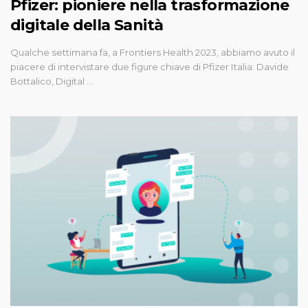
Pfizer: pioniere nella trasformazione
digitale della Sanità
Qualche settimana fa, a Frontiers Health 2023, abbiamo avuto il
piacere di intervistare due figure chiave di Pfizer Italia: Davide
Bottalico, Digital …