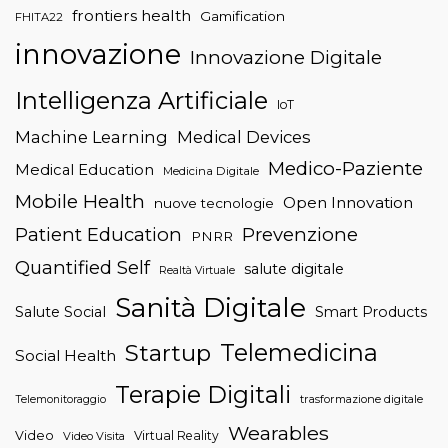
frontiers health
Gamification
FHITA22
innovazione
Innovazione Digitale
Intelligenza Artificiale
IoT
Machine Learning
Medical Devices
Medico-Paziente
Medical Education
Medicina Digitale
Mobile Health
Open Innovation
nuove tecnologie
Patient Education
Prevenzione
PNRR
Quantified Self
salute digitale
Realtà Virtuale
Sanità Digitale
Salute Social
Smart Products
Telemedicina
Startup
Social Health
Terapie Digitali
trasformazione digitale
Telemonitoraggio
Wearables
Video
Virtual Reality
Video Visita