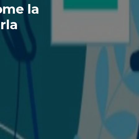
ome la
rla