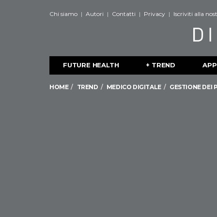
Chi siamo
Autori
Contatti
Privacy
Iscriviti alla no
FUTURE HEALTH
+ TREND
APP
HOME
TREND
MEDICO DIGITALE
GESTIONE DEI 