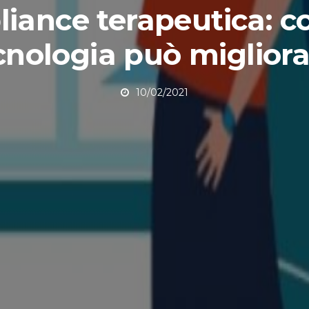
iance terapeutica: c
cnologia può migliora
10/02/2021