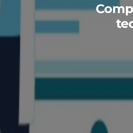
Compl
te