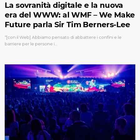
La sovranità digitale e la nuova
era del WWW: al WMF – We Make
Future parla Sir Tim Berners-Lee
“[con il Web] Abbiamo pensato di abbattere i confini e le
barriere per le persone i…