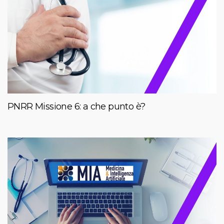
PNRR Missione 6: a che punto è?