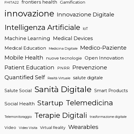
frontiers health
Gamification
FHITA22
innovazione
Innovazione Digitale
Intelligenza Artificiale
IoT
Machine Learning
Medical Devices
Medico-Paziente
Medical Education
Medicina Digitale
Mobile Health
Open Innovation
nuove tecnologie
Patient Education
Prevenzione
PNRR
Quantified Self
salute digitale
Realtà Virtuale
Sanità Digitale
Salute Social
Smart Products
Telemedicina
Startup
Social Health
Terapie Digitali
trasformazione digitale
Telemonitoraggio
Wearables
Video
Virtual Reality
Video Visita