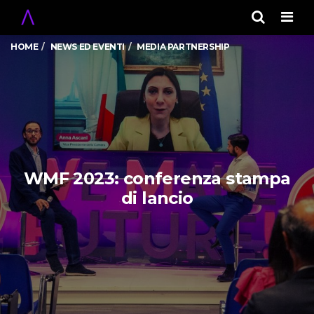
Men
HOME
NEWS ED EVENTI
MEDIA PARTNERSHIP
WMF 2023: conferenza stampa
di lancio