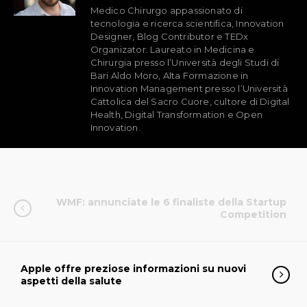
Medico Chirurgo appassionato di
tecnologia e ricerca scientifica, Innovation
Designer, Blog Contributor e TEDx
Organizator. Laureato in Medicina e
Chirurgia presso l’Università degli Studi di
Bari Aldo Moro, Alta Formazione in
Innovation Management presso l’Università
Cattolica del Sacro Cuore, cultore di Digital
Health, Digital Transformation e Open
Innovation.
WMF: annunciate le 6 finaliste della Startup
Competition
Apple offre preziose informazioni su nuovi
aspetti della salute