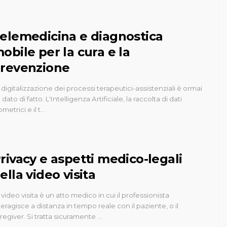
elemedicina e diagnostica
obile per la cura e la
revenzione
 digitalizzazione dei processi terapeutici-assistenziali è ormai
 dato di fatto. L'Intelligenza Artificiale, la raccolta di dati
ometrici e il t…
rivacy e aspetti medico-legali
ella video visita
 video visita è un atto medico in cui il professionista
teragisce a distanza in tempo reale con il paziente, o il
regiver. Si tratta sicuramente …