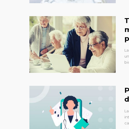
T
m
p
La
un
bi
P
d
La
in
ca