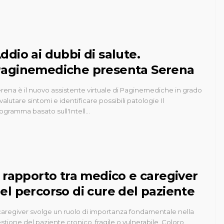
ddio ai dubbi di salute.
aginemediche presenta Serena
rena è il nuovo assistente virtuale di Paginemediche in grado
 valutare sintomi e identificare possibili patologie Il
ogramma basato sull'Intell…
l rapporto tra medico e caregiver
el percorso di cure del paziente
 caregiver svolge un ruolo di importanza fondamentale nella
stione del paziente cronico, fragile o vulnerabile. Coloro