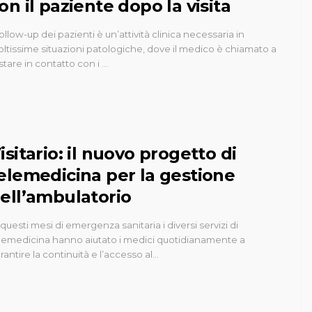
on il paziente dopo la visita
 follow-up dei pazienti è un’attività clinica necessaria in
ltissime situazioni patologiche, dove il medico è chiamato a
stare in contatto con i …
isitario: il nuovo progetto di
elemedicina per la gestione
ell’ambulatorio
 questi mesi di emergenza sanitaria i diversi servizi di
lemedicina hanno aiutato i medici quotidianamente a
rantire la continuità e l’accesso al…