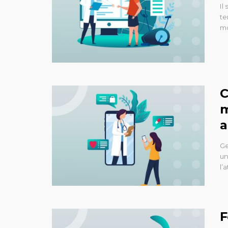
Il
te
mo
C
m
a
Ge
un
l’
F