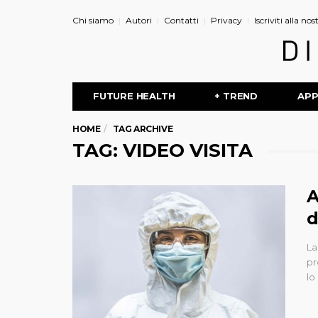
Chi siamo
Autori
Contatti
Privacy
Iscriviti alla no
FUTURE HEALTH
+ TREND
AP
HOME
TAG ARCHIVE
TAG: VIDEO VISITA
A
d
La
pr
lo