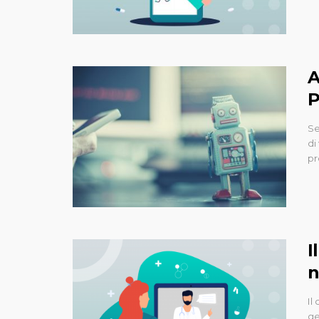
A
P
Se
di
pr
I
n
Il
ge