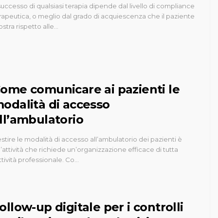
 successo di qualsiasi terapia dipende dal livello di compliance
rapeutica, o meglio dal grado di acquiescenza che il paziente
stra rispetto alle…
ome comunicare ai pazienti le
odalità di accesso
ll’ambulatorio
stire le modalità di accesso all’ambulatorio dei pazienti è
’attività che richiede un’organizzazione efficace di tutta
attività professionale. Co…
ollow-up digitale per i controlli