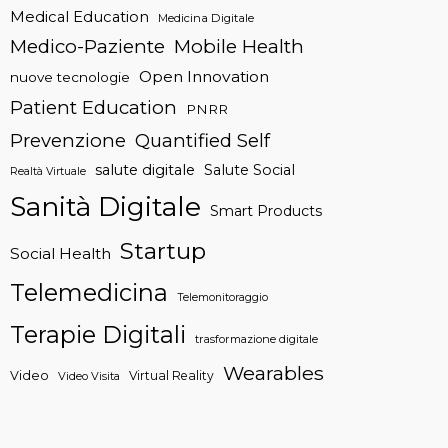
Medical Education
Medicina Digitale
Medico-Paziente
Mobile Health
Open Innovation
nuove tecnologie
Patient Education
PNRR
Prevenzione
Quantified Self
salute digitale
Salute Social
Realtà Virtuale
Sanità Digitale
Smart Products
Startup
Social Health
Telemedicina
Telemonitoraggio
Terapie Digitali
trasformazione digitale
Wearables
Video
Virtual Reality
Video Visita