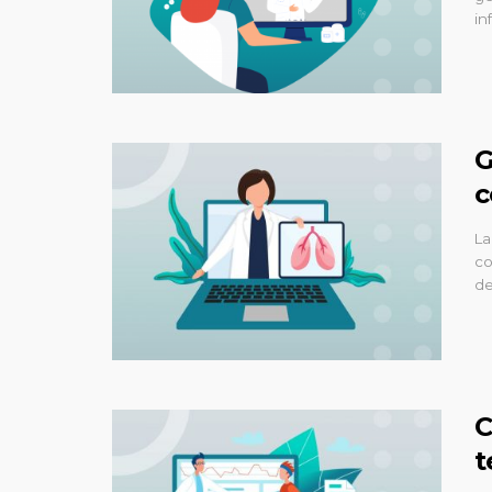
in
G
c
La
co
de
C
t