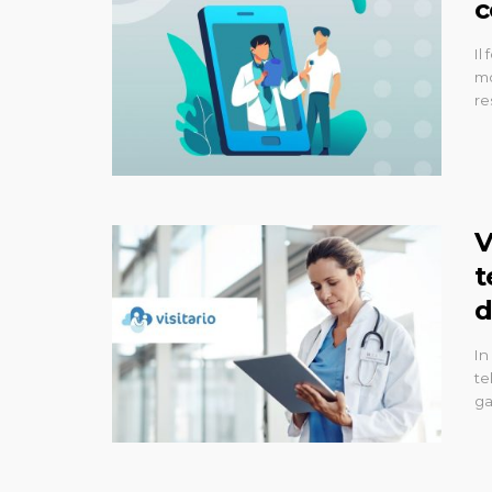
c
Il
mo
re
V
t
d
In
te
ga