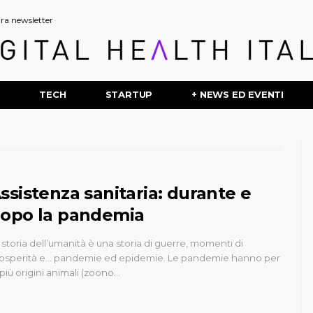
stra newsletter
P
TECH
STARTUP
+ NEWS ED EVENTI
ssistenza sanitaria: durante e
opo la pandemia
 storia dell’umanità è una storia di guerre, momenti di
osperità e... pandemie ed epidemie. Le pandemie hanno per
 più origini animali (zoono…