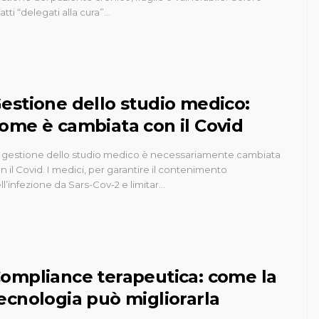
fatti “delegati alla cura”…
estione dello studio medico:
ome è cambiata con il Covid
 gestione dello studio medico è necessariamente cambiata
n il Covid. I medici, per garantire il contenimento
ll’infezione da Sars-Cov-2 e limitar…
ompliance terapeutica: come la
ecnologia può migliorarla