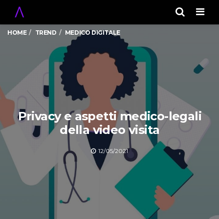
Men
HOME
TREND
MEDICO DIGITALE
Privacy e aspetti medico-legali
della video visita
12/05/2021