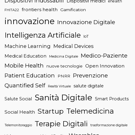
Dispositivi Indossabili
Dispositivi medici
ehealth
frontiers health
Gamification
FHITA22
innovazione
Innovazione Digitale
Intelligenza Artificiale
IoT
Machine Learning
Medical Devices
Medico-Paziente
Medical Education
Medicina Digitale
Mobile Health
Open Innovation
nuove tecnologie
Patient Education
Prevenzione
PNRR
Quantified Self
salute digitale
Realtà Virtuale
Sanità Digitale
Salute Social
Smart Products
Telemedicina
Startup
Social Health
Terapie Digitali
trasformazione digitale
Telemonitoraggio