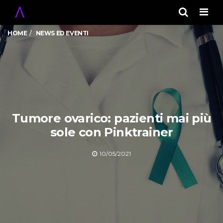
Men
HOME
NEWS ED EVENTI
Tumore ovarico: pazienti mai più
sole con Pinktrainer
10/05/2021