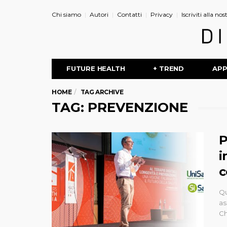
Chi siamo
Autori
Contatti
Privacy
Iscriviti alla no
FUTURE HEALTH
+ TREND
AP
HOME
TAG ARCHIVE
TAG: PREVENZIONE
P
i
c
Qu
as
Ch