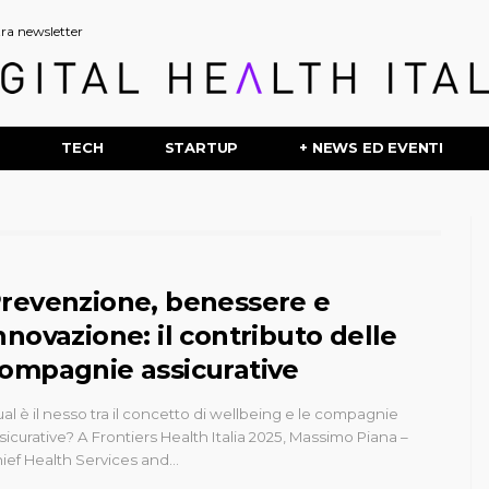
stra newsletter
P
TECH
STARTUP
+ NEWS ED EVENTI
revenzione, benessere e
nnovazione: il contributo delle
ompagnie assicurative
al è il nesso tra il concetto di wellbeing e le compagnie
sicurative? A Frontiers Health Italia 2025, Massimo Piana –
ief Health Services and…