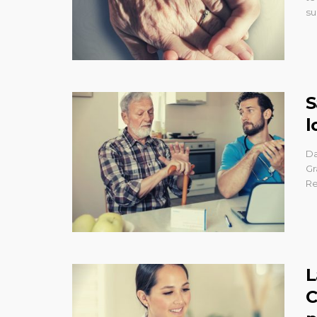
su
S
l
Da
Gr
Re
L
C