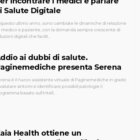
er incontrare i medici e parlare
i Salute Digitale
 questo ultimo anno, sono cambiate le dinamiche di relazione
a medico e paziente, con la domanda sempre crescente di
luzioni digitali che facilit…
ddio ai dubbi di salute.
aginemediche presenta Serena
rena è il nuovo assistente virtuale di Paginemediche in grado
 valutare sintomi e identificare possibili patologie Il
ogramma basato sull'Intell…
aia Health ottiene un