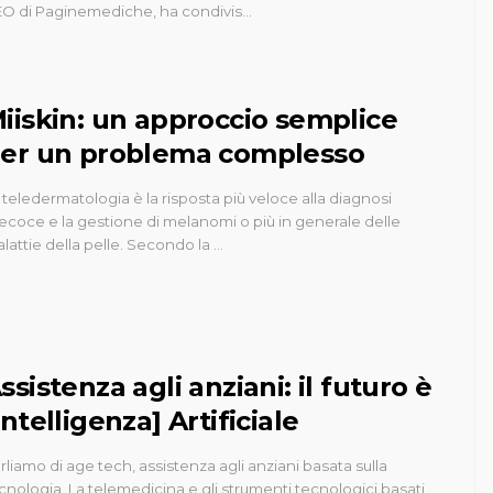
O di Paginemediche, ha condivis…
iiskin: un approccio semplice
er un problema complesso
 teledermatologia è la risposta più veloce alla diagnosi
ecoce e la gestione di melanomi o più in generale delle
lattie della pelle. Secondo la …
ssistenza agli anziani: il futuro è
Intelligenza] Artificiale
rliamo di age tech, assistenza agli anziani basata sulla
cnologia. La telemedicina e gli strumenti tecnologici basati