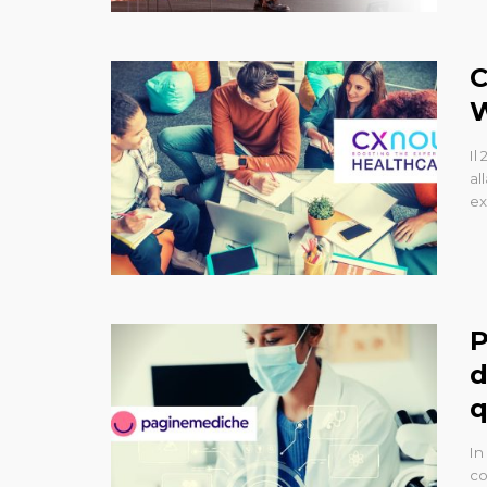
C
Il
al
ex
P
d
q
In
co