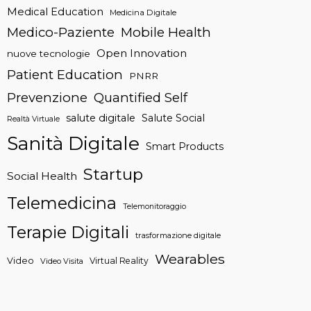
Medical Education
Medicina Digitale
Medico-Paziente
Mobile Health
Open Innovation
nuove tecnologie
Patient Education
PNRR
Prevenzione
Quantified Self
salute digitale
Salute Social
Realtà Virtuale
Sanità Digitale
Smart Products
Startup
Social Health
Telemedicina
Telemonitoraggio
Terapie Digitali
trasformazione digitale
Wearables
Video
Virtual Reality
Video Visita