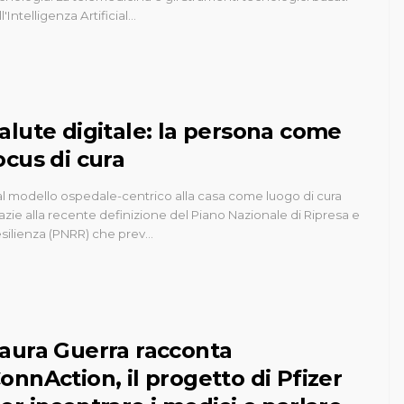
ll'Intelligenza Artificial…
alute digitale: la persona come
ocus di cura
l modello ospedale-centrico alla casa come luogo di cura
azie alla recente definizione del Piano Nazionale di Ripresa e
silienza (PNRR) che prev…
aura Guerra racconta
onnAction, il progetto di Pfizer