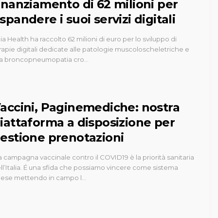
inanziamento di 62 milioni per
spandere i suoi servizi digitali
ia Health ha raccolto 62 milioni di euro per lo sviluppo di
rapie digitali dedicate alle patologie muscoloscheletriche e
la broncopneumopatia cro…
accini, Paginemediche: nostra
iattaforma a disposizione per
estione prenotazioni
a campagna vaccinale contro il COVID19 è la priorità sanitaria
ll’Italia. É una sfida che possiamo vincere come sistema
ese mettendo in campo l…