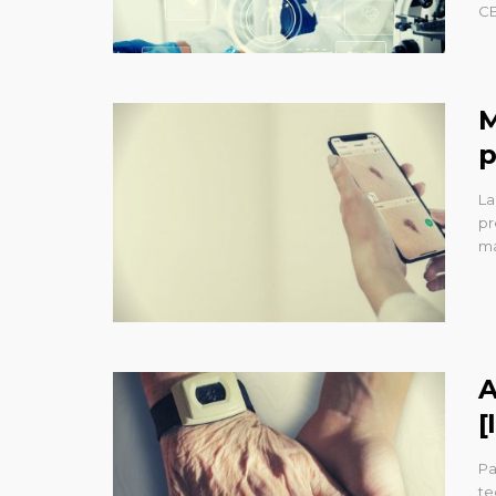
CE
M
p
La
pr
ma
A
[
Pa
te