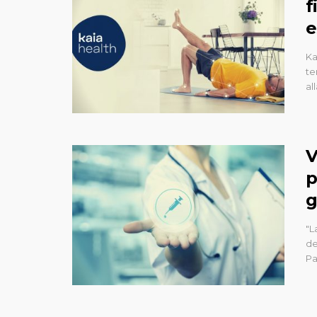
f
e
Ka
te
al
V
p
g
"L
de
Pa