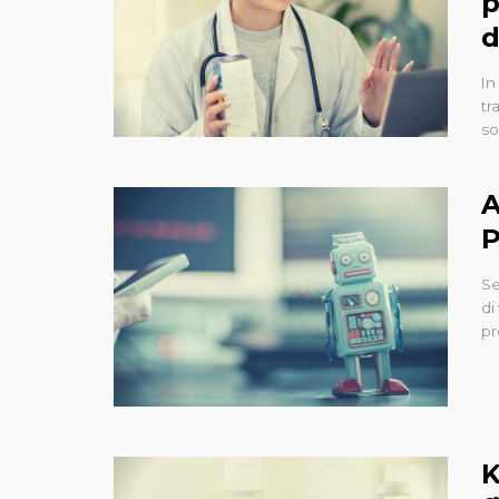
p
d
In
tr
so
A
P
Se
di
pr
K