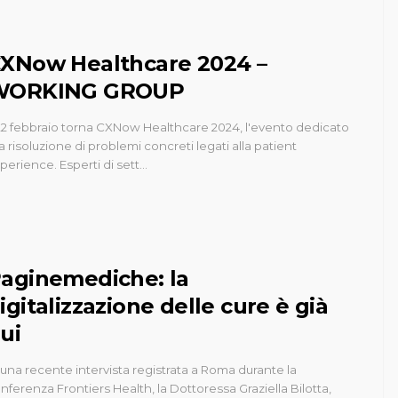
XNow Healthcare 2024 –
WORKING GROUP
 22 febbraio torna CXNow Healthcare 2024, l'evento dedicato
la risoluzione di problemi concreti legati alla patient
perience. Esperti di sett…
aginemediche: la
igitalizzazione delle cure è già
ui
 una recente intervista registrata a Roma durante la
nferenza Frontiers Health, la Dottoressa Graziella Bilotta,