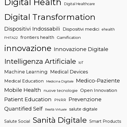
Digital Health
Digital Healthcare
Digital Transformation
Dispositivi Indossabili
Dispositivi medici
ehealth
frontiers health
Gamification
FHITA22
innovazione
Innovazione Digitale
Intelligenza Artificiale
IoT
Machine Learning
Medical Devices
Medico-Paziente
Medical Education
Medicina Digitale
Mobile Health
Open Innovation
nuove tecnologie
Patient Education
Prevenzione
PNRR
Quantified Self
salute digitale
Realtà Virtuale
Sanità Digitale
Salute Social
Smart Products