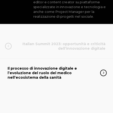
editor e content creator su piattaforme
specializzate in innovazione e tecnologia e
anche come Project Manager per la
realizzazione di progetti nel sociale.
Italian Summit 2023: opportunità e criticità
dell’innovazione digitale
Il processo di innovazione digitale e
l’evoluzione del ruolo del medico
nell’ecosistema della sanità
PNRR E OLTRE