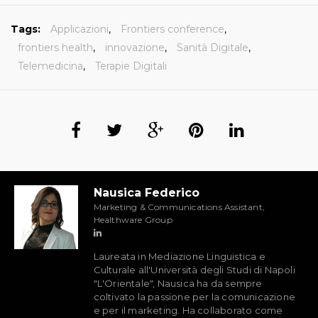
Tags:
Applicazioni
,
Frontiers conference
,
frontiers health
,
innovazione
,
Sanità Digitale
,
Telemedicina
,
Terapie Digitali
Nausica Federico
Marketing & Communications Assistant,
Healthware Group
Laureata in Mediazione Linguistica e
Culturale all'Università degli Studi di Napoli
"L'Orientale", Nausica ha da sempre
coltivato la passione per la comunicazione
e per il marketing. Ha collaborato come