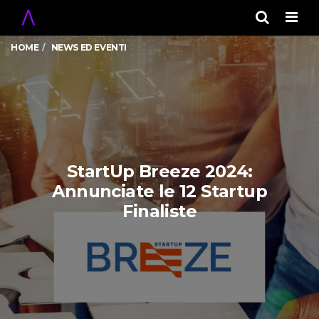
Men
HOME
NEWS ED EVENTI
StartUp Breeze 2024:
Annunciate le 12 Startup
Finaliste