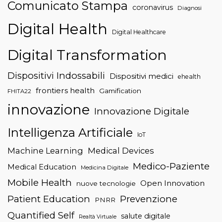
Comunicato Stampa
coronavirus
Diagnosi
Digital Health
Digital Healthcare
Digital Transformation
Dispositivi Indossabili
Dispositivi medici
ehealth
frontiers health
Gamification
FHITA22
innovazione
Innovazione Digitale
Intelligenza Artificiale
IoT
Machine Learning
Medical Devices
Medico-Paziente
Medical Education
Medicina Digitale
Mobile Health
Open Innovation
nuove tecnologie
Patient Education
Prevenzione
PNRR
Quantified Self
salute digitale
Realtà Virtuale