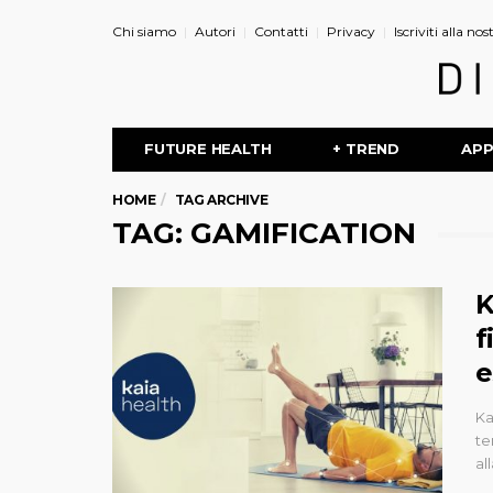
Chi siamo
Autori
Contatti
Privacy
Iscriviti alla no
FUTURE HEALTH
+ TREND
AP
HOME
TAG ARCHIVE
TAG: GAMIFICATION
K
f
e
Ka
te
al