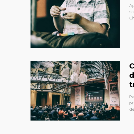
Ap
sa
Ch
C
d
t
Pa
pr
de