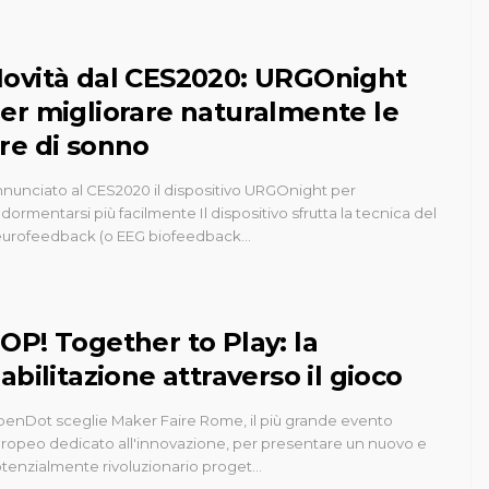
ovità dal CES2020: URGOnight
er migliorare naturalmente le
re di sonno
nunciato al CES2020 il dispositivo URGOnight per
dormentarsi più facilmente Il dispositivo sfrutta la tecnica del
urofeedback (o EEG biofeedback…
OP! Together to Play: la
iabilitazione attraverso il gioco
enDot sceglie Maker Faire Rome, il più grande evento
ropeo dedicato all'innovazione, per presentare un nuovo e
tenzialmente rivoluzionario proget…