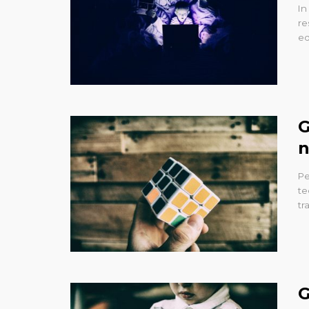
In
re
eq
G
n
Pe
te
tr
G