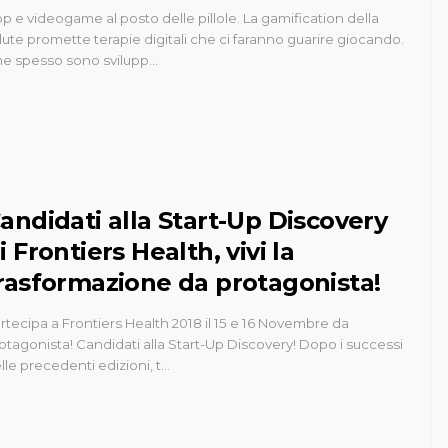
p e videogame al posto delle pillole. La gamification della
lute promette terapie digitali che ci faranno guarire giocando.
e spesso sono svilupp…
andidati alla Start-Up Discovery
i Frontiers Health, vivi la
rasformazione da protagonista!
rtecipa a Frontiers Health 2018 il 15 e 16 Novembre da
otagonista! Candidati alla Start-Up Discovery! Dopo i successi
lle precedenti edizioni, t…