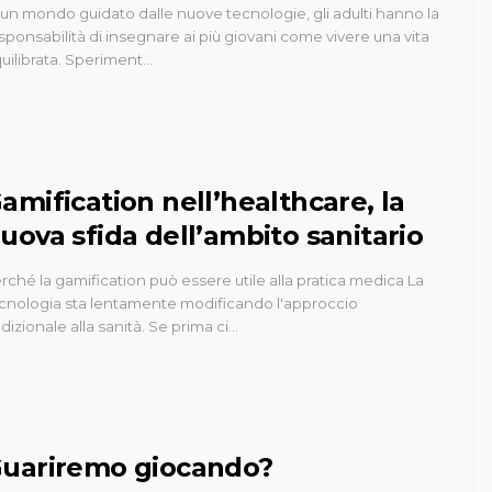
 un mondo guidato dalle nuove tecnologie, gli adulti hanno la
sponsabilità di insegnare ai più giovani come vivere una vita
uilibrata. Speriment…
amification nell’healthcare, la
uova sfida dell’ambito sanitario
rché la gamification può essere utile alla pratica medica La
cnologia sta lentamente modificando l'approccio
adizionale alla sanità. Se prima ci…
uariremo giocando?