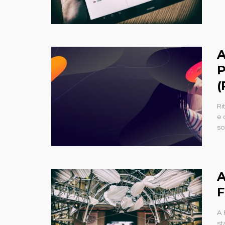
A
P
(
Ri
e 
so
A
F
A 
st