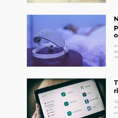
N
p
o
An
ad
ne
T
r
Op
eu
po