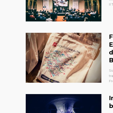
Il
F
E
d
B
Si
tr
Fr
I
b