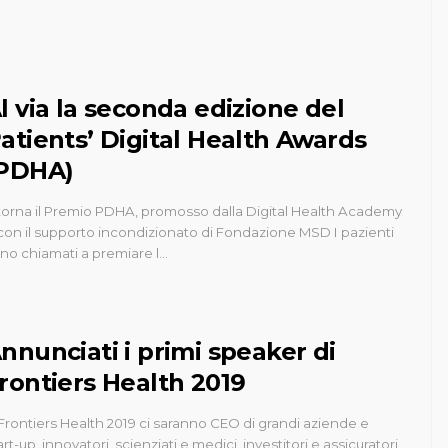
l via la seconda edizione del
atients’ Digital Health Awards
PDHA)
torna il Premio PDHA, promosso dalla Digital Health Academy
con il supporto incondizionato di Fondazione MSD I pazienti
no chiamati a premiare l…
nnunciati i primi speaker di
rontiers Health 2019
Frontiers Health 2019 ci saranno CEO di grandi aziende e
art-up, innovatori, scienziati e medici, investitori e assicuratori