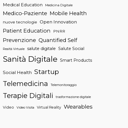
Medical Education
Medicina Digitale
Medico-Paziente
Mobile Health
Open Innovation
nuove tecnologie
Patient Education
PNRR
Prevenzione
Quantified Self
salute digitale
Salute Social
Realtà Virtuale
Sanità Digitale
Smart Products
Startup
Social Health
Telemedicina
Telemonitoraggio
Terapie Digitali
trasformazione digitale
Wearables
Video
Virtual Reality
Video Visita