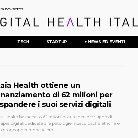
stra newsletter
P
TECH
STARTUP
+ NEWS ED EVENTI
aia Health ottiene un
inanziamento di 62 milioni per
spandere i suoi servizi digitali
ia Health ha raccolto 62 milioni di euro per lo sviluppo di
rapie digitali dedicate alle patologie muscoloscheletriche e
la broncopneumopatia cro…