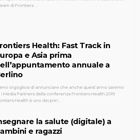
 Team di Frontiers …
rontiers Health: Fast Track in
uropa e Asia prima
ell’appuntamento annuale a
erlino
amo orgogliosi di annunciare che anche quest’anno saremo
a i Media Partners della conferenza Frontiers Health 2019
ontiers Health è uno dei prin…
nsegnare la salute (digitale) a
ambini e ragazzi