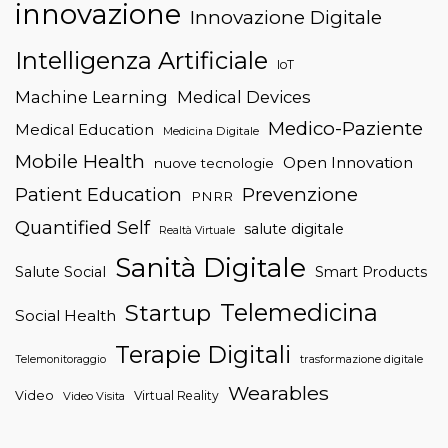
innovazione
Innovazione Digitale
Intelligenza Artificiale
IoT
Machine Learning
Medical Devices
Medico-Paziente
Medical Education
Medicina Digitale
Mobile Health
Open Innovation
nuove tecnologie
Patient Education
Prevenzione
PNRR
Quantified Self
salute digitale
Realtà Virtuale
Sanità Digitale
Salute Social
Smart Products
Telemedicina
Startup
Social Health
Terapie Digitali
trasformazione digitale
Telemonitoraggio
Wearables
Video
Virtual Reality
Video Visita