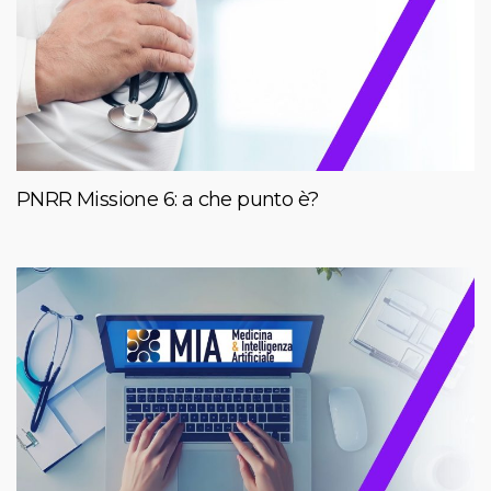
PNRR Missione 6: a che punto è?