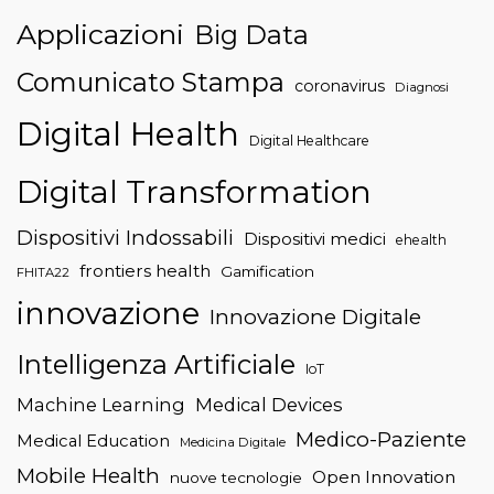
Applicazioni
Big Data
Comunicato Stampa
coronavirus
Diagnosi
Digital Health
Digital Healthcare
Digital Transformation
Dispositivi Indossabili
Dispositivi medici
ehealth
frontiers health
Gamification
FHITA22
innovazione
Innovazione Digitale
Intelligenza Artificiale
IoT
Machine Learning
Medical Devices
Medico-Paziente
Medical Education
Medicina Digitale
Mobile Health
Open Innovation
nuove tecnologie