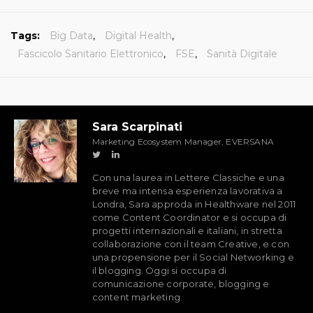
Tags:
Big Data
,
Digital Health
,
Fascicolo Sanitario Elettronico
,
FSE
,
Sanità Digitale
Sara Scarpinati
Marketing Ecosystem Manager, EVERSANA
Con una laurea in Lettere Classiche e una
breve ma intensa esperienza lavorativa a
Londra, Sara approda in Healthware nel 2011
come Content Coordinator e si occupa di
progetti internazionali e italiani, in stretta
collaborazione con il team Creative, e con
una propensione per il Social Networking e
il blogging. Oggi si occupa di
comunicazione corporate, blogging e
content marketing.