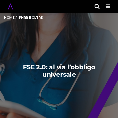
Men
HOME
PNRR E OLTRE
FSE 2.0: al via l’obbligo
universale