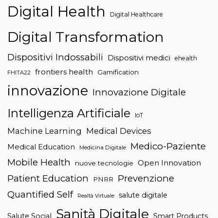
Digital Health
Digital Healthcare
Digital Transformation
Dispositivi Indossabili
Dispositivi medici
ehealth
frontiers health
Gamification
FHITA22
innovazione
Innovazione Digitale
Intelligenza Artificiale
IoT
Machine Learning
Medical Devices
Medico-Paziente
Medical Education
Medicina Digitale
Mobile Health
Open Innovation
nuove tecnologie
Patient Education
Prevenzione
PNRR
Quantified Self
salute digitale
Realtà Virtuale
Sanità Digitale
Salute Social
Smart Products