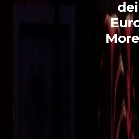
dei
Euro
Moret