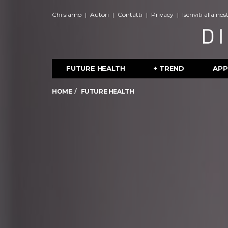
Chi siamo
Autori
Contatti
Privacy
Iscriviti alla no
FUTURE HEALTH
+ TREND
APP
HOME
FUTURE HEALTH