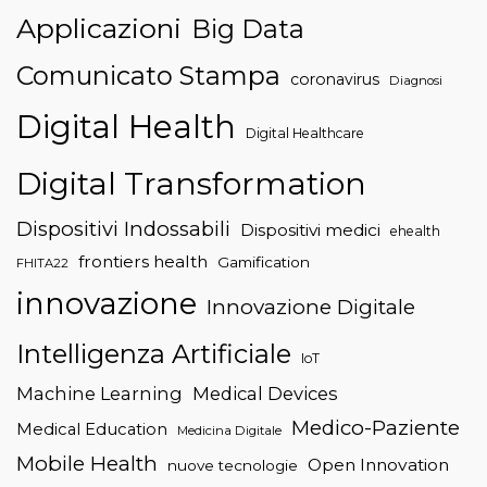
Applicazioni
Big Data
Comunicato Stampa
coronavirus
Diagnosi
Digital Health
Digital Healthcare
Digital Transformation
Dispositivi Indossabili
Dispositivi medici
ehealth
frontiers health
Gamification
FHITA22
innovazione
Innovazione Digitale
Intelligenza Artificiale
IoT
Machine Learning
Medical Devices
Medico-Paziente
Medical Education
Medicina Digitale
Mobile Health
Open Innovation
nuove tecnologie