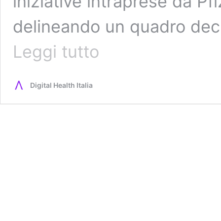
iniziative intraprese da Pfiz
delineando un quadro dec
Pfizer:
Leggi tutto
pioniere
nella
trasformazione
Digital Health Italia
digitale
della
Sanità