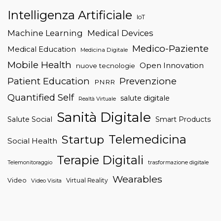
Intelligenza Artificiale
IoT
Machine Learning
Medical Devices
Medico-Paziente
Medical Education
Medicina Digitale
Mobile Health
Open Innovation
nuove tecnologie
Patient Education
Prevenzione
PNRR
Quantified Self
salute digitale
Realtà Virtuale
Sanità Digitale
Salute Social
Smart Products
Telemedicina
Startup
Social Health
Terapie Digitali
trasformazione digitale
Telemonitoraggio
Wearables
Video
Virtual Reality
Video Visita