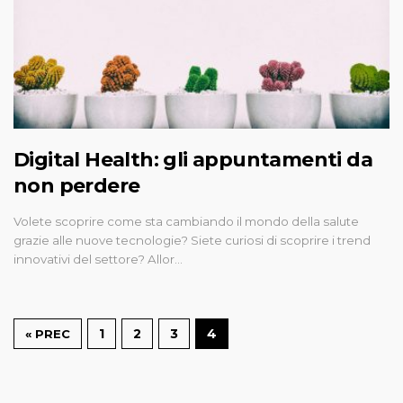
Digital Health: gli appuntamenti da
non perdere
Volete scoprire come sta cambiando il mondo della salute
grazie alle nuove tecnologie? Siete curiosi di scoprire i trend
innovativi del settore? Allor…
1
2
3
4
« PREC