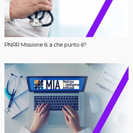
PNRR Missione 6: a che punto è?