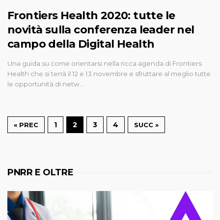
Frontiers Health 2020: tutte le
novità sulla conferenza leader nel
campo della Digital Health
Una guida su come orientarsi nella ricca agenda di Frontiers
Health che si terrà il 12 e 13 novembre e sfruttare al meglio tutte
le opportunità di netw…
1
2
3
4
« PREC
SUCC »
PNRR E OLTRE