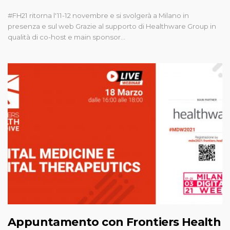
#FH21 ritorna l'11-12 novembre e si svolgerà a Milano in
presenza e sul web Grazie al supporto di Healthware Group in
qualità di co-host e main sponsor…
Appuntamento con Frontiers Health