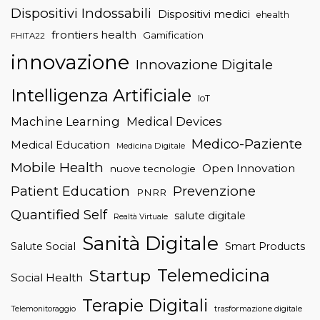
Dispositivi Indossabili
Dispositivi medici
ehealth
frontiers health
Gamification
FHITA22
innovazione
Innovazione Digitale
Intelligenza Artificiale
IoT
Machine Learning
Medical Devices
Medico-Paziente
Medical Education
Medicina Digitale
Mobile Health
Open Innovation
nuove tecnologie
Patient Education
Prevenzione
PNRR
Quantified Self
salute digitale
Realtà Virtuale
Sanità Digitale
Salute Social
Smart Products
Telemedicina
Startup
Social Health
Terapie Digitali
trasformazione digitale
Telemonitoraggio