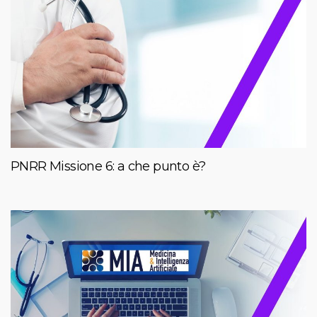
PNRR Missione 6: a che punto è?