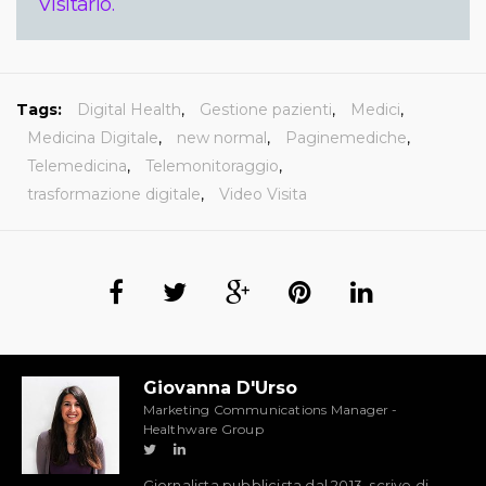
Visitario.
Tags:
Digital Health
,
Gestione pazienti
,
Medici
,
Medicina Digitale
,
new normal
,
Paginemediche
,
Telemedicina
,
Telemonitoraggio
,
trasformazione digitale
,
Video Visita
Giovanna D'Urso
Marketing Communications Manager -
Healthware Group
Giornalista pubblicista dal 2013, scrive di