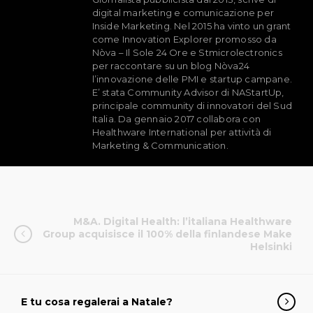
digital marketing e comunicazione per
Inside Marketing. Nel 2015 ha vinto un grant
come Innovation Explorer promosso da
Nòva – Il Sole 24 Ore e Stmicrolectronics
per raccontare su un blog Nòva24
l’innovazione delle PMI e startup campane.
E’ stata Community Advisor di NAStartUp,
principale community di innovatori del Sud
Italia. Da gennaio 2017 collabora con
Healthware International per attività di
Marketing & Communication.
M&A. Digital Health: l’italiana Healthware
Group acquisisce il 100% della finlandese Make
Helsinki
E tu cosa regalerai a Natale?