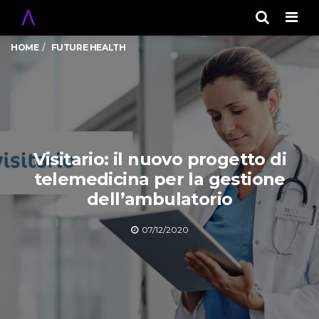
Men
HOME
FUTURE HEALTH
Visitario: il nuovo progetto di
telemedicina per la gestione
dell’ambulatorio
07/12/2020