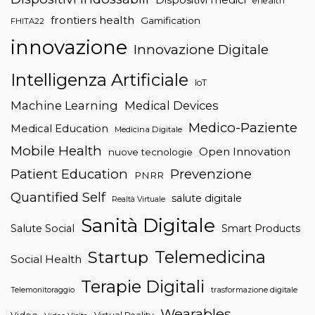
ehealth
frontiers health
Gamification
FHITA22
innovazione
Innovazione Digitale
Intelligenza Artificiale
IoT
Machine Learning
Medical Devices
Medico-Paziente
Medical Education
Medicina Digitale
Mobile Health
Open Innovation
nuove tecnologie
Patient Education
Prevenzione
PNRR
Quantified Self
salute digitale
Realtà Virtuale
Sanità Digitale
Salute Social
Smart Products
Telemedicina
Startup
Social Health
Terapie Digitali
trasformazione digitale
Telemonitoraggio
Wearables