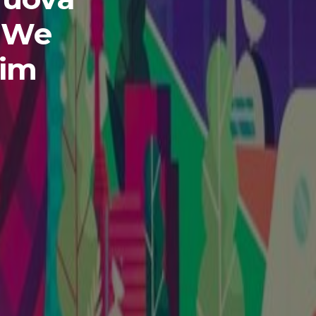
 We
Tim