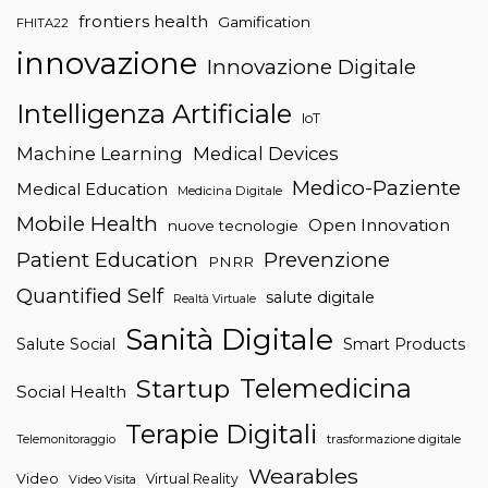
frontiers health
Gamification
FHITA22
innovazione
Innovazione Digitale
Intelligenza Artificiale
IoT
Machine Learning
Medical Devices
Medico-Paziente
Medical Education
Medicina Digitale
Mobile Health
Open Innovation
nuove tecnologie
Patient Education
Prevenzione
PNRR
Quantified Self
salute digitale
Realtà Virtuale
Sanità Digitale
Salute Social
Smart Products
Telemedicina
Startup
Social Health
Terapie Digitali
trasformazione digitale
Telemonitoraggio
Wearables
Video
Virtual Reality
Video Visita