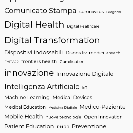
Comunicato Stampa
coronavirus
Diagnosi
Digital Health
Digital Healthcare
Digital Transformation
Dispositivi Indossabili
Dispositivi medici
ehealth
frontiers health
Gamification
FHITA22
innovazione
Innovazione Digitale
Intelligenza Artificiale
IoT
Machine Learning
Medical Devices
Medico-Paziente
Medical Education
Medicina Digitale
Mobile Health
Open Innovation
nuove tecnologie
Patient Education
Prevenzione
PNRR