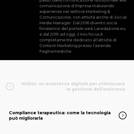
passo dalla comunicazione istituzionale alla
comunicazione d’impresa maturando
esperienze nel settore Marketing &
Comunicazione, con attività anche di Social
Media Manager. Dal 2016 divento socia
fondatrice del portale web Laredazione.eu
e dal 2019 ad oggi, il mio focus è
completamente dedicato all’attività di
Content Marketing presso l’azienda
Paginemediche.
NoEmi: un assistente digitale per ottimizzare
la gestione dell’emicrania
Compliance terapeutica: come la tecnologia
può migliorarla