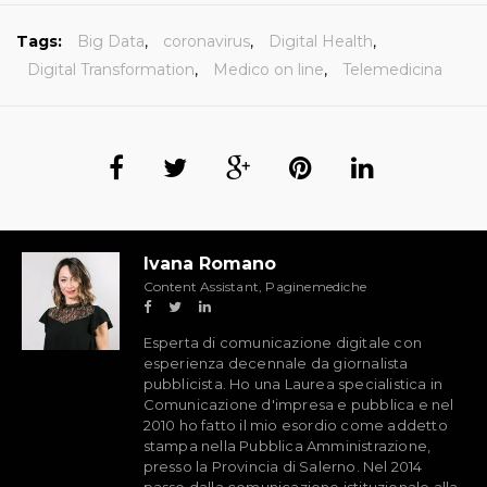
Tags:
Big Data
,
coronavirus
,
Digital Health
,
Digital Transformation
,
Medico on line
,
Telemedicina
Ivana Romano
Content Assistant, Paginemediche
Esperta di comunicazione digitale con
esperienza decennale da giornalista
pubblicista. Ho una Laurea specialistica in
Comunicazione d'impresa e pubblica e nel
2010 ho fatto il mio esordio come addetto
stampa nella Pubblica Amministrazione,
presso la Provincia di Salerno. Nel 2014