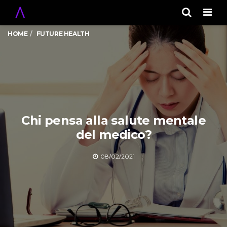
Men
HOME
FUTURE HEALTH
Chi pensa alla salute mentale
del medico?
08/02/2021