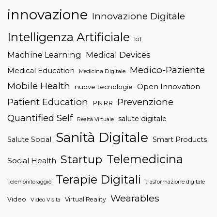
innovazione
Innovazione Digitale
Intelligenza Artificiale
IoT
Machine Learning
Medical Devices
Medico-Paziente
Medical Education
Medicina Digitale
Mobile Health
Open Innovation
nuove tecnologie
Patient Education
Prevenzione
PNRR
Quantified Self
salute digitale
Realtà Virtuale
Sanità Digitale
Salute Social
Smart Products
Telemedicina
Startup
Social Health
Terapie Digitali
trasformazione digitale
Telemonitoraggio
Wearables
Video
Virtual Reality
Video Visita