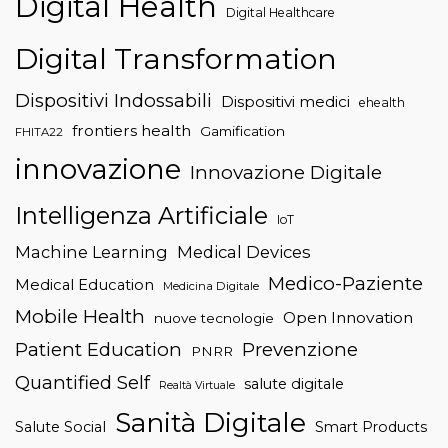
Digital Health
Digital Healthcare
Digital Transformation
Dispositivi Indossabili
Dispositivi medici
ehealth
frontiers health
Gamification
FHITA22
innovazione
Innovazione Digitale
Intelligenza Artificiale
IoT
Machine Learning
Medical Devices
Medico-Paziente
Medical Education
Medicina Digitale
Mobile Health
Open Innovation
nuove tecnologie
Patient Education
Prevenzione
PNRR
Quantified Self
salute digitale
Realtà Virtuale
Sanità Digitale
Salute Social
Smart Products