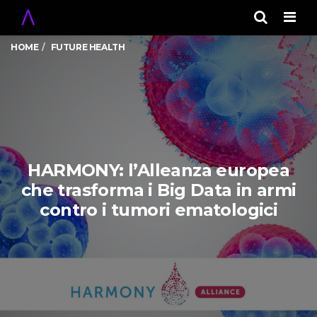
Men
HOME
FUTURE HEALTH
HARMONY: l’Alleanza europea
che trasforma i Big Data in armi
contro i tumori ematologici