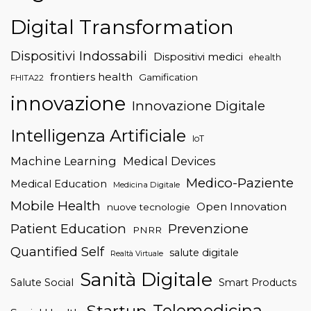
Digital Transformation
Dispositivi Indossabili
Dispositivi medici
ehealth
frontiers health
Gamification
FHITA22
innovazione
Innovazione Digitale
Intelligenza Artificiale
IoT
Machine Learning
Medical Devices
Medico-Paziente
Medical Education
Medicina Digitale
Mobile Health
Open Innovation
nuove tecnologie
Patient Education
Prevenzione
PNRR
Quantified Self
salute digitale
Realtà Virtuale
Sanità Digitale
Salute Social
Smart Products
Telemedicina
Startup