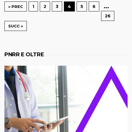
…
1
2
3
4
5
6
« PREC
26
SUCC »
PNRR E OLTRE