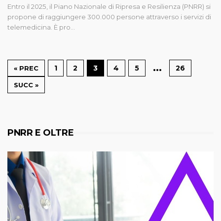
Entro il 2025, il Piano Nazionale di Ripresa e Resilienza (PNRR) si
propone di raggiungere 300.000 persone attraverso i servizi di
telemedicina. È pro…
…
1
2
3
4
5
26
« PREC
SUCC »
PNRR E OLTRE