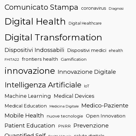
Comunicato Stampa
coronavirus
Diagnosi
Digital Health
Digital Healthcare
Digital Transformation
Dispositivi Indossabili
Dispositivi medici
ehealth
frontiers health
Gamification
FHITA22
innovazione
Innovazione Digitale
Intelligenza Artificiale
IoT
Machine Learning
Medical Devices
Medico-Paziente
Medical Education
Medicina Digitale
Mobile Health
Open Innovation
nuove tecnologie
Patient Education
Prevenzione
PNRR
Quantified Self
salute digitale