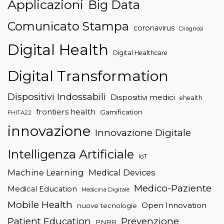
Applicazioni
Big Data
Comunicato Stampa
coronavirus
Diagnosi
Digital Health
Digital Healthcare
Digital Transformation
Dispositivi Indossabili
Dispositivi medici
ehealth
frontiers health
Gamification
FHITA22
innovazione
Innovazione Digitale
Intelligenza Artificiale
IoT
Machine Learning
Medical Devices
Medico-Paziente
Medical Education
Medicina Digitale
Mobile Health
Open Innovation
nuove tecnologie
Patient Education
Prevenzione
PNRR