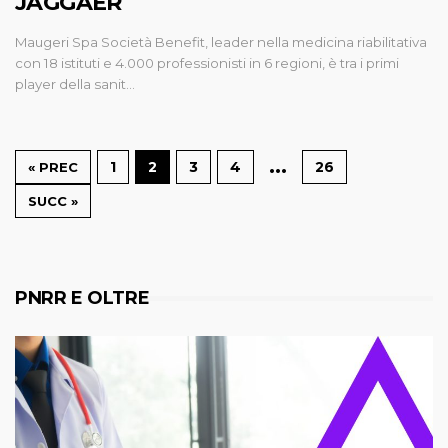
JAGGAER
Maugeri Spa Società Benefit, leader nella medicina riabilitativa
con 18 istituti e 4.000 professionisti in 6 regioni, è tra i primi
player della sanit…
…
1
2
3
4
26
« PREC
SUCC »
PNRR E OLTRE