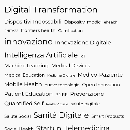
Digital Transformation
Dispositivi Indossabili
Dispositivi medici
ehealth
frontiers health
Gamification
FHITA22
innovazione
Innovazione Digitale
Intelligenza Artificiale
IoT
Machine Learning
Medical Devices
Medico-Paziente
Medical Education
Medicina Digitale
Mobile Health
Open Innovation
nuove tecnologie
Patient Education
Prevenzione
PNRR
Quantified Self
salute digitale
Realtà Virtuale
Sanità Digitale
Salute Social
Smart Products
Telemedicina
Startup
Social Health