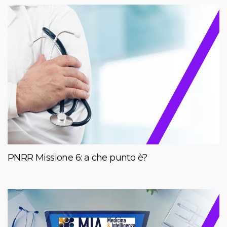
PNRR Missione 6: a che punto è?