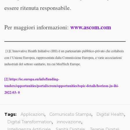
essere ritenuta responsabile.
www.ascom.com
Per maggiori informazioni:
[1]L’Innovative Health Initiative (IHI) è un partenariato pubblico-privato che collabora
con l’Unione Europea, rappresentata dalla Commissione Europea, e varie associazioni
industriali del settore sanitario, tra cui MedTech Europe.
[2]
https://ec.europa.eu/info/funding-
tenders/opportunities/portal/screen/opportunities/topic-details/horizon-ju-ihi-
2022-03- 0
Tags:
Applicazioni
,
Comunicato Stampa
,
Digital Health
,
Digital Transformation
,
innovazione
,
Intelligenza Artificiale
,
Sanità Digitale
,
Terapie Digitali