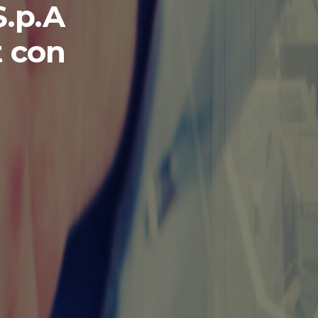
S.p.A
t con