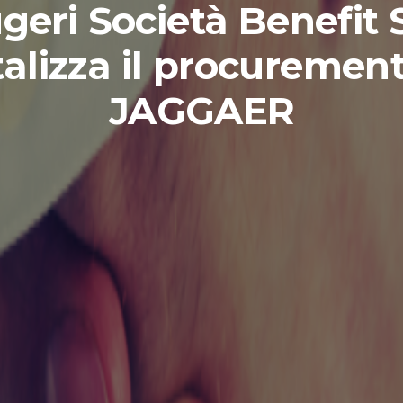
eri Società Benefit 
talizza il procuremen
JAGGAER