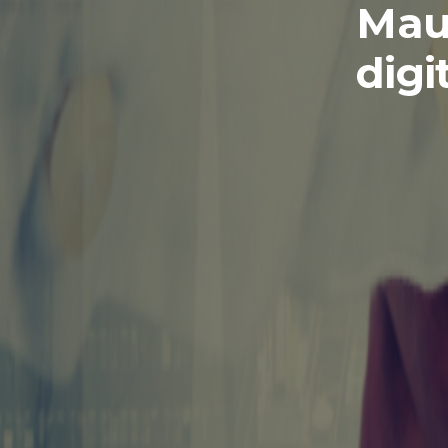
Maug
digi