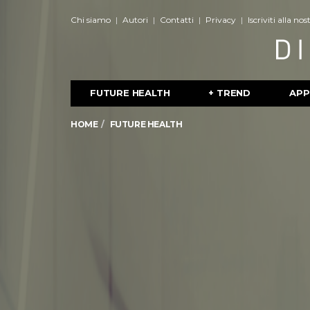
Chi siamo
Autori
Contatti
Privacy
Iscriviti alla no
FUTURE HEALTH
+ TREND
APP
HOME
FUTURE HEALTH