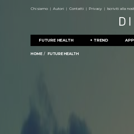
Chi siamo
Autori
Contatti
Privacy
Iscriviti alla no
FUTURE HEALTH
+ TREND
APP
HOME
FUTURE HEALTH