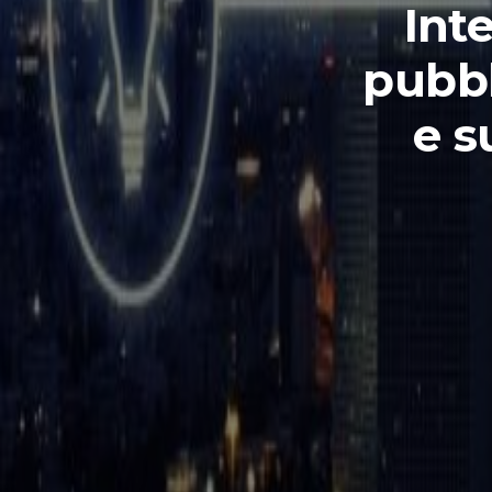
Inte
pubbl
e s