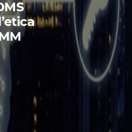
l’OMS
’etica
 LMM