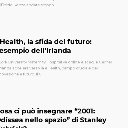
ll’inizio Senza andare troppo…
Health, la sfida del futuro:
’esempio dell’Irlanda
 Cork University Maternity Hospital va online e sceglie Cerner.
Irlanda accelera verso la eHealth, campo cruciale per
novazione e futuro. Il C…
osa ci può insegnare “2001:
dissea nello spazio” di Stanley