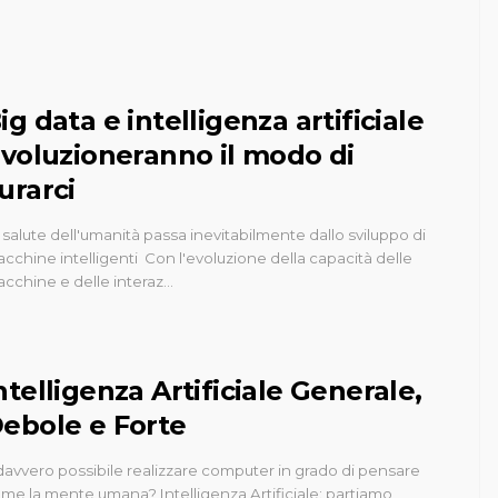
ig data e intelligenza artificiale
ivoluzioneranno il modo di
urarci
 salute dell'umanità passa inevitabilmente dallo sviluppo di
cchine intelligenti Con l'evoluzione della capacità delle
cchine e delle interaz…
ntelligenza Artificiale Generale,
ebole e Forte
davvero possibile realizzare computer in grado di pensare
me la mente umana? Intelligenza Artificiale: partiamo