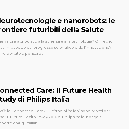
eurotecnologie e nanorobots: le
rontiere futuribili della Salute
e valore attribuisco alla scienza e alla tecnologia? O meglio,
sa mi aspetto dal progresso scientifico e dall’innovazione?
no portato a pensare …
onnected Care: Il Future Health
tudy di Philips Italia
s’è la Connected Care? E I cittadini italiani sono pronti per
sa? Il Future Health Study 2016 di Philips Italia indaga sul
pporto che gli italian…