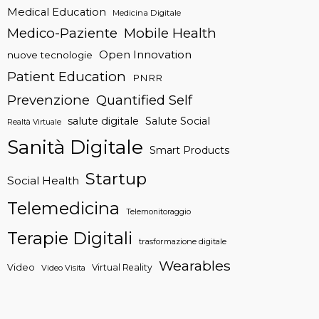
Medical Education
Medicina Digitale
Medico-Paziente
Mobile Health
Open Innovation
nuove tecnologie
Patient Education
PNRR
Prevenzione
Quantified Self
salute digitale
Salute Social
Realtà Virtuale
Sanità Digitale
Smart Products
Startup
Social Health
Telemedicina
Telemonitoraggio
Terapie Digitali
trasformazione digitale
Wearables
Video
Virtual Reality
Video Visita