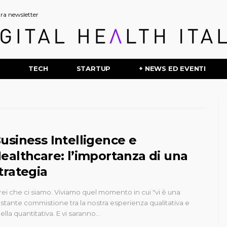
stra newsletter
P
TECH
STARTUP
+ NEWS ED EVENTI
usiness Intelligence e
ealthcare: l’importanza di una
trategia
rei che ci siamo. Viviamo quel momento in cui "vi è una
stante commistione tra la nostra esperienza qualitativa e
ella quantitativa. E vi saranno…