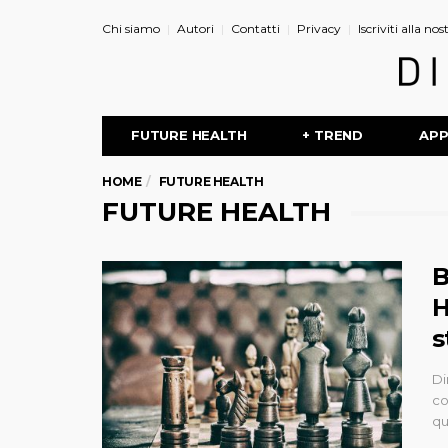
Chi siamo
Autori
Contatti
Privacy
Iscriviti alla no
FUTURE HEALTH
+ TREND
AP
HOME
FUTURE HEALTH
FUTURE HEALTH
B
H
s
Di
co
qu