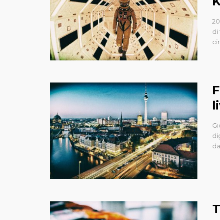
K
20
di
ci
F
l
Gi
di
da
T