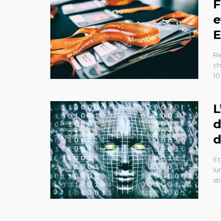
F
e
E
Re
ch
10
L
d
d
Il
lu
st