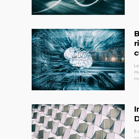
B
r
c
La
ma
ma
I
D
È 
co