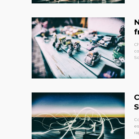
N
f
Ch
co
So
C
S
Co
es
ra