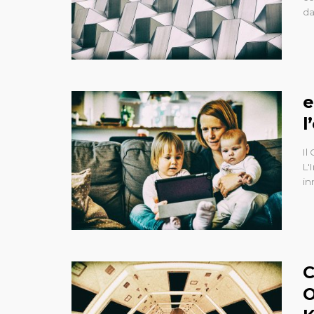
da
e
l
Il
L'
in
C
O