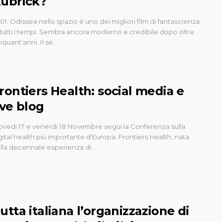
ubrick?
01: Odissea nello spazio è uno dei migliori film di fantascienza
 tutti i tempi. Sembra ancora moderno e credibile dopo oltre
nquant'anni. Il se…
rontiers Health: social media e
ive blog
ovedi 17 e venerdi 18 Novembre segui la Conferenza sulla
gital health più importante d'Europa: Frontiers Health, nata
lla decennale esperienza di…
utta italiana l’organizzazione di