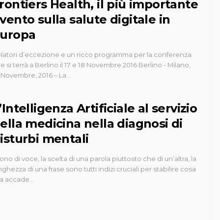
rontiers Health, il più importante
vento sulla salute digitale in
uropa
latori d’eccezione e un ricco programma per la conferenza
e si terrà a Berlino il 17 e 18 Novembre 2016 Berlino - Milano,
 Novembre, 2016 – La…
’Intelligenza Artificiale al servizio
ella medicina nella diagnosi di
isturbi mentali
 tono di voce, la scelta di una parola piuttosto che di un’altra, la
nghezza di una frase sono tutti indizi cruciali per stabilire cosa
ia accade…