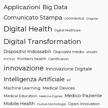
Applicazioni
Big Data
Comunicato Stampa
coronavirus
Diagnosi
Digital Health
Digital Healthcare
Digital Transformation
Dispositivi Indossabili
Dispositivi medici
ehealth
frontiers health
Gamification
FHITA22
innovazione
Innovazione Digitale
Intelligenza Artificiale
IoT
Machine Learning
Medical Devices
Medico-Paziente
Medical Education
Medicina Digitale
Mobile Health
Open Innovation
nuove tecnologie