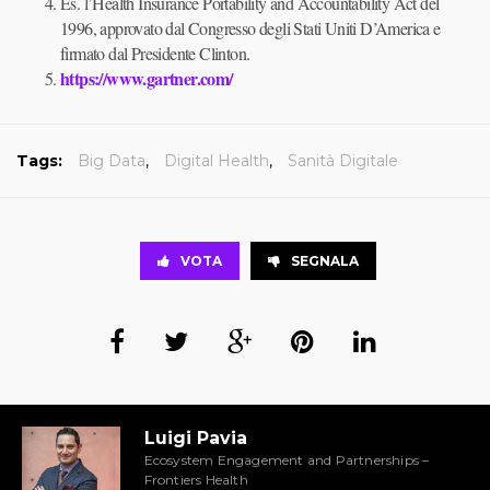
Es. l’Health Insurance Portability and Accountability Act del
1996, approvato dal Congresso degli Stati Uniti D’America e
firmato dal Presidente Clinton.
https://www.gartner.com/
Tags:
Big Data
,
Digital Health
,
Sanità Digitale
VOTA
SEGNALA
Luigi Pavia
Ecosystem Engagement and Partnerships –
Frontiers Health