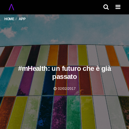
Men
HOME
APP
#mHealth: un futuro che è già
passato
02/02/2017