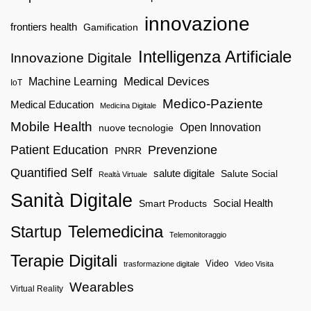
innovazione
frontiers health
Gamification
Intelligenza Artificiale
Innovazione Digitale
Machine Learning
Medical Devices
IoT
Medico-Paziente
Medical Education
Medicina Digitale
Mobile Health
Open Innovation
nuove tecnologie
Patient Education
Prevenzione
PNRR
Quantified Self
salute digitale
Salute Social
Realtà Virtuale
Sanità Digitale
Social Health
Smart Products
Startup
Telemedicina
Telemonitoraggio
Terapie Digitali
Video
trasformazione digitale
Video Visita
Wearables
Virtual Reality