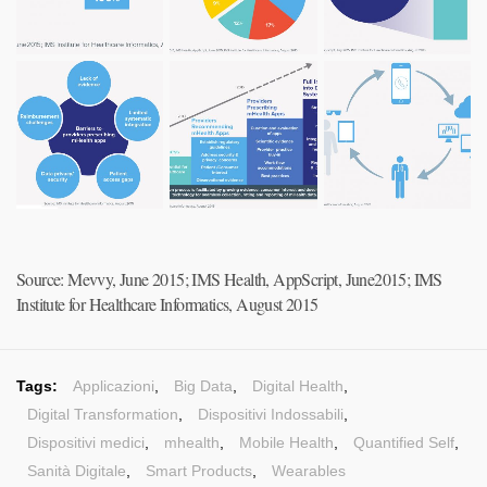
Source: Mevvy, June 2015; IMS Health, AppScript, June2015; IMS
Institute for Healthcare Informatics, August 2015
Tags:
Applicazioni
,
Big Data
,
Digital Health
,
Digital Transformation
,
Dispositivi Indossabili
,
Dispositivi medici
,
mhealth
,
Mobile Health
,
Quantified Self
,
Sanità Digitale
,
Smart Products
,
Wearables