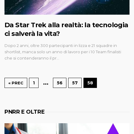
Da Star Trek alla realtà: la tecnologia
ci salverà la vita?
Dopo 2 anni, oltre 300 partecipanti in lizza e 21 squadre in
shortlist, manca solo un anno di lavoro per i 10 Team finalisti
che si contenderanno il pr…
…
1
56
57
58
« PREC
PNRR E OLTRE