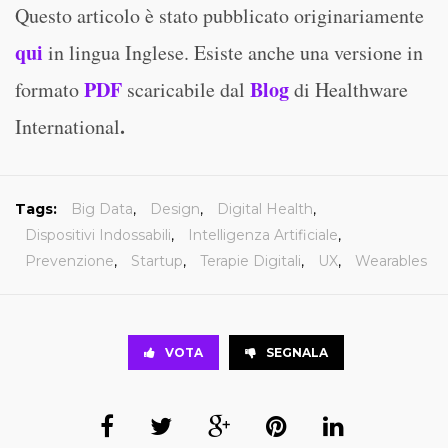
Questo articolo è stato pubblicato originariamente
qui
in lingua Inglese. Esiste anche una versione in
PDF
Blog
formato
scaricabile dal
di Healthware
.
International
Tags:
Big Data
,
Design
,
Digital Health
,
Dispositivi Indossabili
,
Intelligenza Artificiale
,
Prevenzione
,
Startup
,
Terapie Digitali
,
UX
,
Wearables
VOTA
SEGNALA