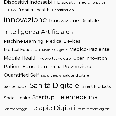
Dispositivi Indossabili
Dispositivi medici
ehealth
frontiers health
Gamification
FHITA22
innovazione
Innovazione Digitale
Intelligenza Artificiale
IoT
Machine Learning
Medical Devices
Medico-Paziente
Medical Education
Medicina Digitale
Mobile Health
Open Innovation
nuove tecnologie
Patient Education
Prevenzione
PNRR
Quantified Self
salute digitale
Realtà Virtuale
Sanità Digitale
Salute Social
Smart Products
Telemedicina
Startup
Social Health
Terapie Digitali
trasformazione digitale
Telemonitoraggio