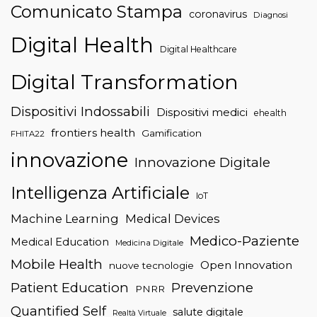
Comunicato Stampa
coronavirus
Diagnosi
Digital Health
Digital Healthcare
Digital Transformation
Dispositivi Indossabili
Dispositivi medici
ehealth
frontiers health
Gamification
FHITA22
innovazione
Innovazione Digitale
Intelligenza Artificiale
IoT
Machine Learning
Medical Devices
Medico-Paziente
Medical Education
Medicina Digitale
Mobile Health
Open Innovation
nuove tecnologie
Patient Education
Prevenzione
PNRR
Quantified Self
salute digitale
Realtà Virtuale