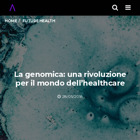
Men
HOME
FUTURE HEALTH
La genomica: una rivoluzione
per il mondo dell’healthcare
28/05/2018