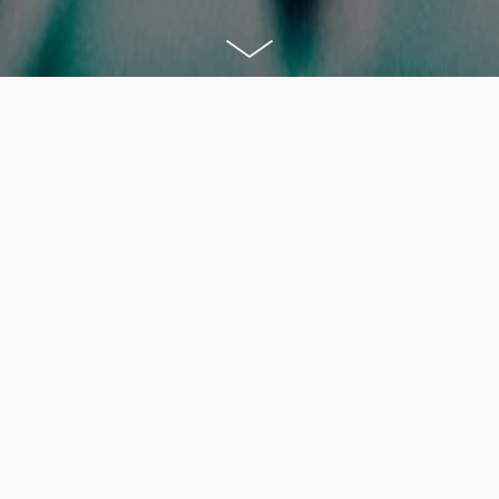
evovic
, 23/05/2018
 Digital Health si devono
PR?
dati
nel Digital Health raccolgono una categoria di
strettamente regolamentata
, e implica