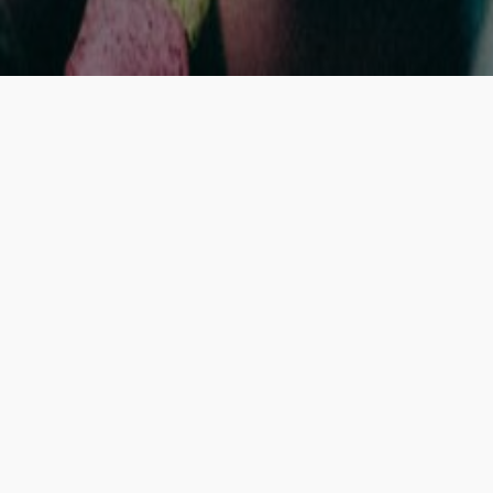
di
Jovan St
Perché le startup della
preoccupare della GD
Per la loro stessa natura, le applicazioni 
speciali
detti sensibili
(anche
), la quale è