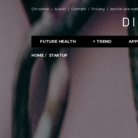
Chi siamo
Autori
Contatti
Privacy
Iscriviti alla no
FUTURE HEALTH
+ TREND
APP
HOME
STARTUP