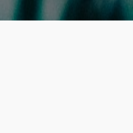
PNRR E OLTRE
PNRR Salute accelera:
Cabina di Regia per l’EHDS e
modelli predittivi nel SSN
FSE 2.0: al via l’obbligo
universale
Age-It: investire nella ricerca