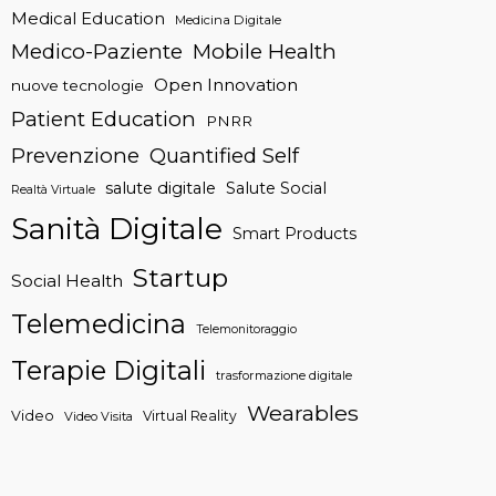
Medical Education
Medicina Digitale
Medico-Paziente
Mobile Health
Open Innovation
nuove tecnologie
Patient Education
PNRR
Prevenzione
Quantified Self
salute digitale
Salute Social
Realtà Virtuale
Sanità Digitale
Smart Products
Startup
Social Health
Telemedicina
Telemonitoraggio
Terapie Digitali
trasformazione digitale
Wearables
Video
Virtual Reality
Video Visita