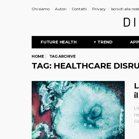
Chi siamo
Autori
Contatti
Privacy
Iscriviti alla no
FUTURE HEALTH
+ TREND
AP
HOME
TAG ARCHIVE
TAG: HEALTHCARE DISR
L
i
L'
re
Ga