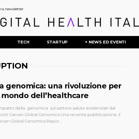
stra newsletter
P
TECH
STARTUP
+ NEWS ED EVENTI
UPTION
a genomica: una rivoluzione per
l mondo dell’healthcare
impatto della genomica sul settore salute evidenziati dal
port Garvan Global Genomics Una recente pubblicazione, il
rvan Global Genomics Repor…