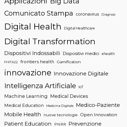
Applicazioni
Big Data
Comunicato Stampa
coronavirus
Diagnosi
Digital Health
Digital Healthcare
Digital Transformation
Dispositivi Indossabili
Dispositivi medici
ehealth
frontiers health
Gamification
FHITA22
innovazione
Innovazione Digitale
Intelligenza Artificiale
IoT
Machine Learning
Medical Devices
Medico-Paziente
Medical Education
Medicina Digitale
Mobile Health
Open Innovation
nuove tecnologie
Patient Education
Prevenzione
PNRR