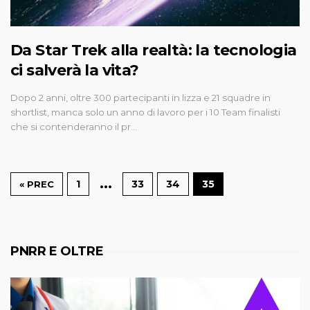
Da Star Trek alla realtà: la tecnologia
ci salverà la vita?
Dopo 2 anni, oltre 300 partecipanti in lizza e 21 squadre in
shortlist, manca solo un anno di lavoro per i 10 Team finalisti
che si contenderanno il pr…
…
1
33
34
35
« PREC
PNRR E OLTRE