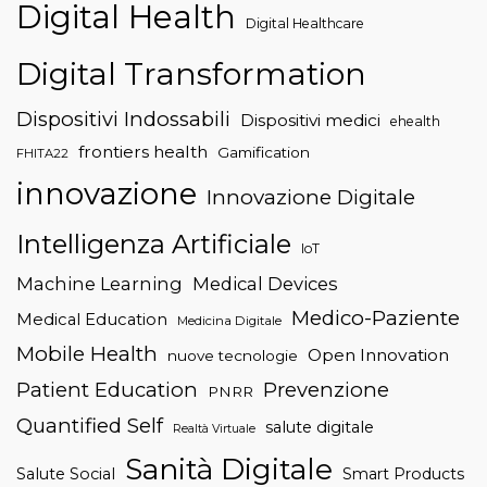
Digital Health
Digital Healthcare
Digital Transformation
Dispositivi Indossabili
Dispositivi medici
ehealth
frontiers health
Gamification
FHITA22
innovazione
Innovazione Digitale
Intelligenza Artificiale
IoT
Machine Learning
Medical Devices
Medico-Paziente
Medical Education
Medicina Digitale
Mobile Health
Open Innovation
nuove tecnologie
Patient Education
Prevenzione
PNRR
Quantified Self
salute digitale
Realtà Virtuale
Sanità Digitale
Salute Social
Smart Products