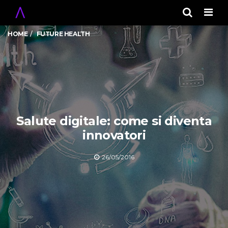
Men
HOME
FUTURE HEALTH
Salute digitale: come si diventa
innovatori
26/05/2016