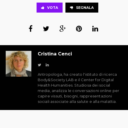
VOTA
SEGNALA
Cristina Cenci
Antropologa, ha creato l'istituto di ricerca
Body&Society LAB e il Center for Digital
Health Humanities. Studiosa dei social
media, analizza le conversazioni online per
capire vissuti, bisogni, rappresentazioni
sociali associate alla salute e alla malattia.