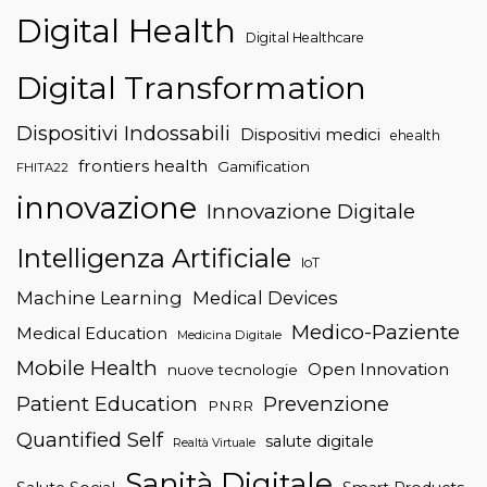
Digital Health
Digital Healthcare
Digital Transformation
Dispositivi Indossabili
Dispositivi medici
ehealth
frontiers health
Gamification
FHITA22
innovazione
Innovazione Digitale
Intelligenza Artificiale
IoT
Machine Learning
Medical Devices
Medico-Paziente
Medical Education
Medicina Digitale
Mobile Health
Open Innovation
nuove tecnologie
Patient Education
Prevenzione
PNRR
Quantified Self
salute digitale
Realtà Virtuale
Sanità Digitale