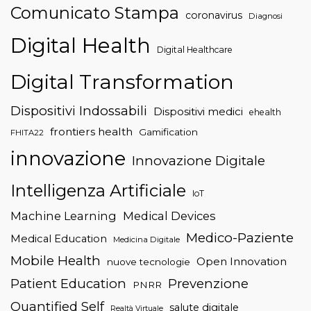
Comunicato Stampa
coronavirus
Diagnosi
Digital Health
Digital Healthcare
Digital Transformation
Dispositivi Indossabili
Dispositivi medici
ehealth
frontiers health
Gamification
FHITA22
innovazione
Innovazione Digitale
Intelligenza Artificiale
IoT
Machine Learning
Medical Devices
Medico-Paziente
Medical Education
Medicina Digitale
Mobile Health
Open Innovation
nuove tecnologie
Patient Education
Prevenzione
PNRR
Quantified Self
salute digitale
Realtà Virtuale