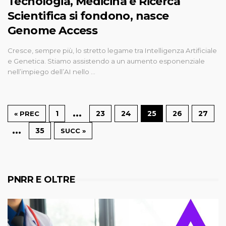
Tecnologia, Medicina e Ricerca
Scientifica si fondono, nasce
Genome Access
Cresce, sempre più, lo stretto legame tra Intelligenza Artificiale
e Genetica. Stiamo assistendo a un aumento esponenziale
nell’impiego dell’AI nello …
…
1
23
24
25
26
27
« PREC
…
35
SUCC »
PNRR E OLTRE