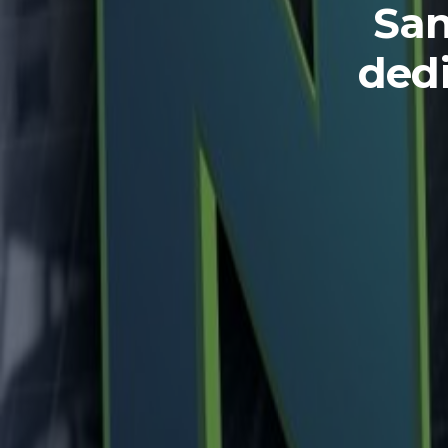
San
dedi