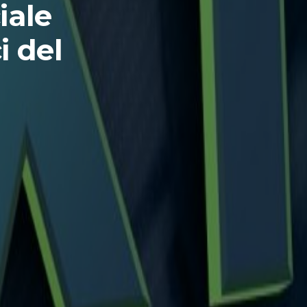
iale
i del