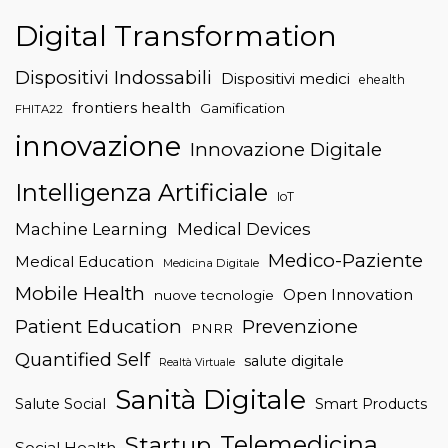
Digital Transformation
Dispositivi Indossabili
Dispositivi medici
ehealth
frontiers health
Gamification
FHITA22
innovazione
Innovazione Digitale
Intelligenza Artificiale
IoT
Machine Learning
Medical Devices
Medico-Paziente
Medical Education
Medicina Digitale
Mobile Health
Open Innovation
nuove tecnologie
Patient Education
Prevenzione
PNRR
Quantified Self
salute digitale
Realtà Virtuale
Sanità Digitale
Salute Social
Smart Products
Telemedicina
Startup
Social Health